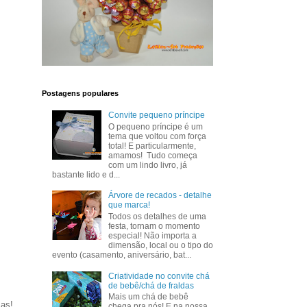
Postagens populares
Convite pequeno príncipe
O pequeno príncipe é um
tema que voltou com força
total! E particularmente,
amamos! Tudo começa
com um lindo livro, já
bastante lido e d...
Árvore de recados - detalhe
que marca!
Todos os detalhes de uma
festa, tornam o momento
especial! Não importa a
dimensão, local ou o tipo do
evento (casamento, aniversário, bat...
Criatividade no convite chá
de bebê/chá de fraldas
Mais um chá de bebê
sas!
chega pra nós! E na nossa