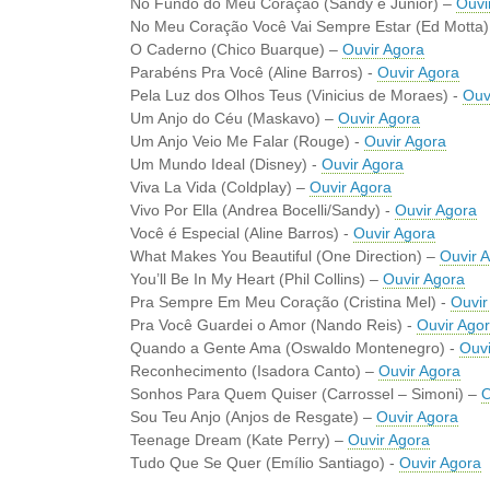
No Fundo do Meu Coração (Sandy e Júnior) –
Ouvi
No Meu Coração Você Vai Sempre Estar (Ed Motta)
O Caderno (Chico Buarque) –
Ouvir Agora
Parabéns Pra Você (Aline Barros) -
Ouvir Agora
Pela Luz dos Olhos Teus (Vinicius de Moraes) -
Ouv
Um Anjo do Céu (Maskavo) –
Ouvir Agora
Um Anjo Veio Me Falar (Rouge) -
Ouvir Agora
Um Mundo Ideal (Disney) -
Ouvir Agora
Viva La Vida (Coldplay) –
Ouvir Agora
Vivo Por Ella (Andrea Bocelli/Sandy) -
Ouvir Agora
Você é Especial (Aline Barros) -
Ouvir Agora
What Makes You Beautiful (One Direction) –
Ouvir 
You’ll Be In My Heart (Phil Collins) –
Ouvir Agora
Pra Sempre Em Meu Coração (Cristina Mel) -
Ouvir
Pra Você Guardei o Amor (Nando Reis) -
Ouvir Ago
Quando a Gente Ama (Oswaldo Montenegro) -
Ouvi
Reconhecimento (Isadora Canto) –
Ouvir Agora
Sonhos Para Quem Quiser (Carrossel – Simoni) –
O
Sou Teu Anjo (Anjos de Resgate) –
Ouvir Agora
Teenage Dream (Kate Perry) –
Ouvir Agora
Tudo Que Se Quer (Emílio Santiago) -
Ouvir Agora