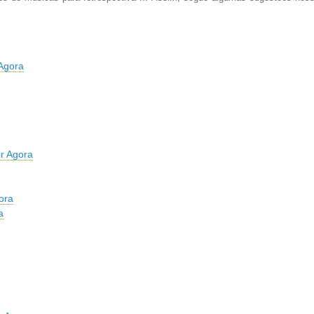
Agora
r Agora
ora
a