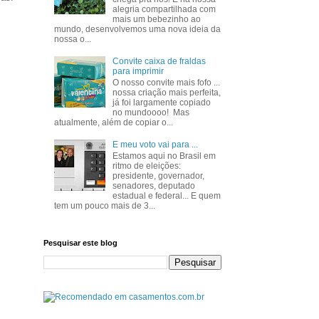
alegria compartilhada com
mais um bebezinho ao
mundo, desenvolvemos uma nova ideia da
nossa o...
Convite caixa de fraldas
para imprimir
O nosso convite mais fofo ...
nossa criação mais perfeita,
já foi largamente copiado
no mundoooo! Mas
atualmente, além de copiar o...
E meu voto vai para ...
Estamos aqui no Brasil em
ritmo de eleições:
presidente, governador,
senadores, deputado
estadual e federal... E quem
tem um pouco mais de 3...
Pesquisar este blog