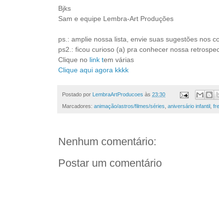
Bjks
Sam e equipe Lembra-Art Produções
ps.: amplie nossa lista, envie suas sugestões nos c
ps2.: ficou curioso (a) pra conhecer nossa retrospe
Clique no
link
t
em várias
Clique aqui agora kkkk
Postado por
LembraArtProducoes
às
23:30
Marcadores:
animação/astros/filmes/séries
,
aniversário infantil
,
fr
Nenhum comentário:
Postar um comentário