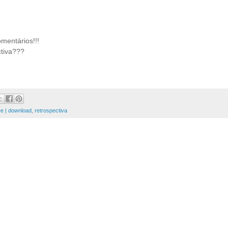
omentários!!!
ctiva???
ee | download
,
retrospectiva