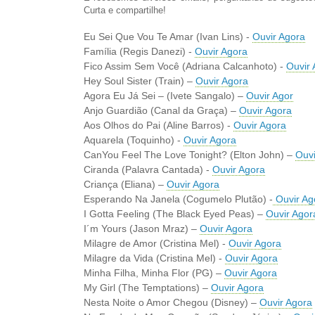
Curta e compartilhe!
Eu Sei Que Vou Te Amar (Ivan Lins) -
Ouvir Agora
Família (Regis Danezi) -
Ouvir Agora
Fico Assim Sem Você (Adriana Calcanhoto) -
Ouvir 
Hey Soul Sister (Train) –
Ouvir Agora
Agora Eu Já Sei – (Ivete Sangalo) –
Ouvir Agor
Anjo Guardião (Canal da Graça) –
Ouvir Agora
Aos Olhos do Pai (Aline Barros) -
Ouvir Agora
Aquarela (Toquinho) -
Ouvir Agora
CanYou Feel The Love Tonight? (Elton John) –
Ouvi
Ciranda (Palavra Cantada) -
Ouvir Agora
Criança (Eliana) –
Ouvir Agora
Esperando Na Janela (Cogumelo Plutão) -
Ouvir Ag
I Gotta Feeling (The Black Eyed Peas) –
Ouvir Agor
I´m Yours (Jason Mraz) –
Ouvir Agora
Milagre de Amor (Cristina Mel) -
Ouvir Agora
Milagre da Vida (Cristina Mel) -
Ouvir Agora
Minha Filha, Minha Flor (PG) –
Ouvir Agora
My Girl (The Temptations) –
Ouvir Agora
Nesta Noite o Amor Chegou (Disney) –
Ouvir Agora