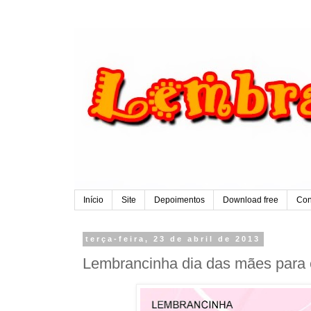
Início
Site
Depoimentos
Download free
Con
terça-feira, 23 de abril de 2013
Lembrancinha dia das mães para 