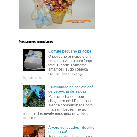
Postagens populares
Convite pequeno príncipe
O pequeno príncipe é um
tema que voltou com força
total! E particularmente,
amamos! Tudo começa
com um lindo livro, já
bastante lido e d...
Criatividade no convite chá
de bebê/chá de fraldas
Mais um chá de bebê
chega pra nós! E na nossa
alegria compartilhada com
mais um bebezinho ao
mundo, desenvolvemos uma nova ideia da
nossa o...
Árvore de recados - detalhe
que marca!
Todos os detalhes de uma