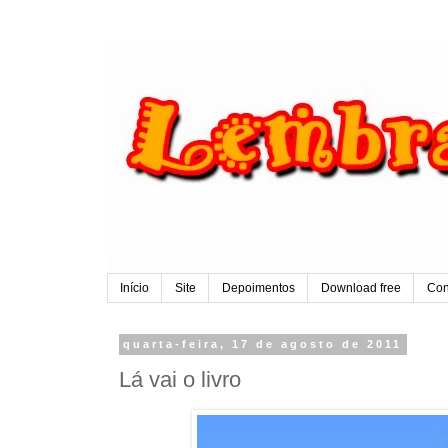
Início
Site
Depoimentos
Download free
Con
quarta-feira, 17 de agosto de 2011
Lá vai o livro