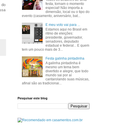
festa, tornam o momento
, do
especial! Não importa a
essa
dimensão, local ou o tipo do
evento (casamento, aniversário, bat...
E meu voto vai para ...
Estamos aqui no Brasil em
ritmo de eleições:
presidente, governador,
senadores, deputado
estadual e federal... E quem
tem um pouco mais de 3...
Festa galinha pintadinha
A galinha pintadinha é
mesmo um tema bem
divertido e alegre, que todo
mundo sai por aí
cantarolando suas músicas,
afinal são as tradicionai...
Pesquisar este blog