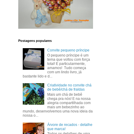
Postagens populares
Convite pequeno príncipe
O pequeno príncipe é um
tema que voltou com força
total! E particularmente,
amamos! Tudo começa
com um lindo livro, já
bastante lido e d...
Criatividade no convite chá
de bebê/chá de fraldas
Mais um chá de bebê
chega pra nós! E na nossa
alegria compartilhada com
mais um bebezinho ao
mundo, desenvolvemos uma nova ideia da
nossa o...
Árvore de recados - detalhe
que marca!
Todos os detalhes de uma