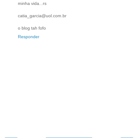
minha vida...rs
catia_garcia@uol.com.br
o blog tah fofo
Responder