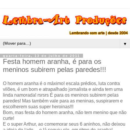
▼
quarta-feira, 13 de julho de 2011
Festa homem aranha, é para os
meninos subirem pelas paredes!!!
O homem aranha é o máximo! escala prédios, luta contra
vilões, é um bom e atrapalhado jornalista e ainda tem uma
linda namorada! rsrsrs É para os meninos subirem pelas
paredes! Mas também vale para as meninas, suspirarem e
escolherem suas super heroinas!!!
Bom, mas festa do homem aranha, não tem menino que não
curte!
E o super Arthur, ao comemorar seus 6 aninhos, não deixou
a ideia de lado ... e lá seguiu ele, em ritmo de aranha!