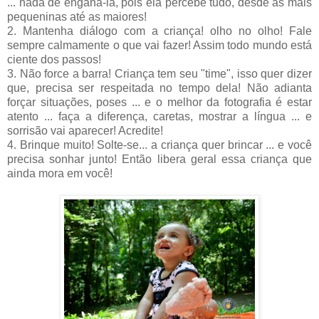
... nada de enganá-la, pois ela percebe tudo, desde as mais
pequeninas até as maiores!
2. Mantenha diálogo com a criança! olho no olho! Fale
sempre calmamente o que vai fazer! Assim todo mundo está
ciente dos passos!
3. Não force a barra! Criança tem seu "time", isso quer dizer
que, precisa ser respeitada no tempo dela! Não adianta
forçar situações, poses ... e o melhor da fotografia é estar
atento ... faça a diferença, caretas, mostrar a língua ... e
sorrisão vai aparecer! Acredite!
4. Brinque muito! Solte-se... a criança quer brincar ... e você
precisa sonhar junto! Então libera geral essa criança que
ainda mora em você!