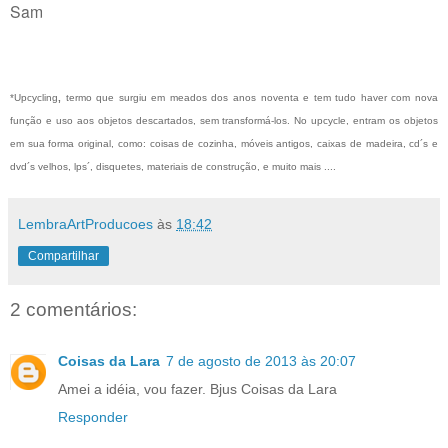
Sam
*
Upcycling
,
termo que surgiu em meados dos anos noventa e tem tudo haver com nova
função e uso aos objetos descartados, sem transformá-los. No upcycle, entram os objetos
em sua forma original, como: coisas de cozinha, móveis
antigos
, caixas de madeira, cd´s e
dvd´s velhos, lps´, disquetes, materiais de construção, e muito mais ....
LembraArtProducoes
às
18:42
Compartilhar
2 comentários:
Coisas da Lara
7 de agosto de 2013 às 20:07
Amei a idéia, vou fazer. Bjus Coisas da Lara
Responder