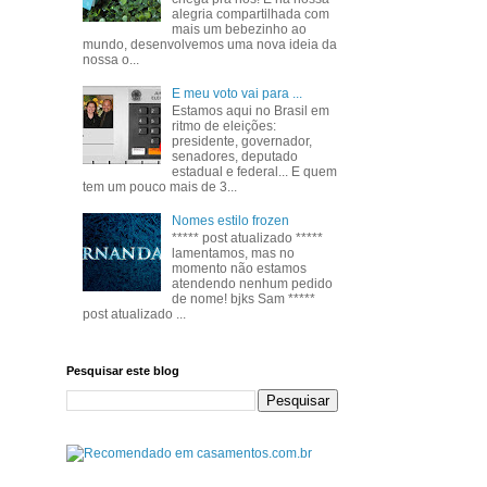
alegria compartilhada com
mais um bebezinho ao
mundo, desenvolvemos uma nova ideia da
nossa o...
E meu voto vai para ...
Estamos aqui no Brasil em
ritmo de eleições:
presidente, governador,
senadores, deputado
estadual e federal... E quem
tem um pouco mais de 3...
Nomes estilo frozen
***** post atualizado *****
lamentamos, mas no
momento não estamos
atendendo nenhum pedido
de nome! bjks Sam *****
post atualizado ...
Pesquisar este blog