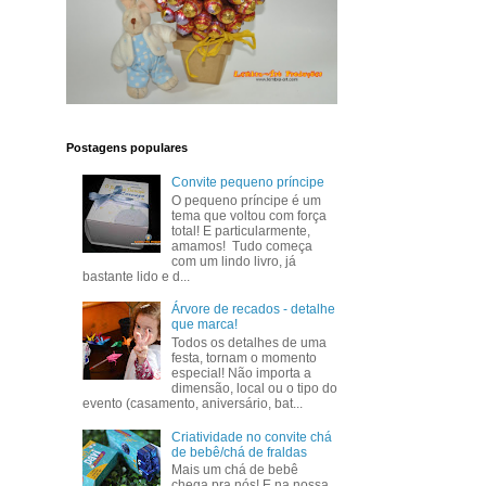
Postagens populares
Convite pequeno príncipe
O pequeno príncipe é um
tema que voltou com força
total! E particularmente,
amamos! Tudo começa
com um lindo livro, já
bastante lido e d...
Árvore de recados - detalhe
que marca!
Todos os detalhes de uma
festa, tornam o momento
especial! Não importa a
dimensão, local ou o tipo do
evento (casamento, aniversário, bat...
Criatividade no convite chá
de bebê/chá de fraldas
Mais um chá de bebê
chega pra nós! E na nossa