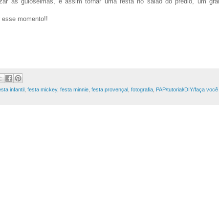
zar as guloseimas, e assim tornar uma festa no salão do prédio, um gra
r esse momento!!
esta infantil
,
festa mickey
,
festa minnie
,
festa provençal
,
fotografia
,
PAP/tutorial/DIY/faça você