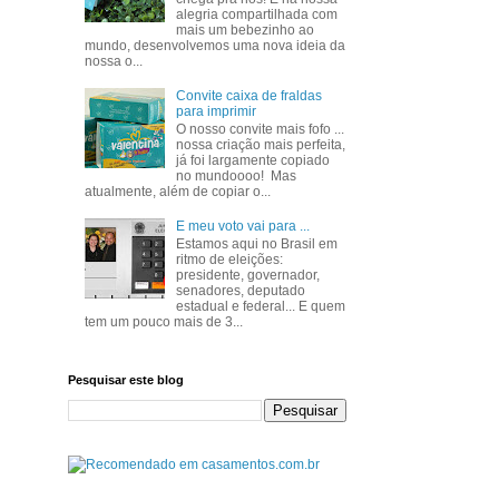
alegria compartilhada com
mais um bebezinho ao
mundo, desenvolvemos uma nova ideia da
nossa o...
Convite caixa de fraldas
para imprimir
O nosso convite mais fofo ...
nossa criação mais perfeita,
já foi largamente copiado
no mundoooo! Mas
atualmente, além de copiar o...
E meu voto vai para ...
Estamos aqui no Brasil em
ritmo de eleições:
presidente, governador,
senadores, deputado
estadual e federal... E quem
tem um pouco mais de 3...
Pesquisar este blog