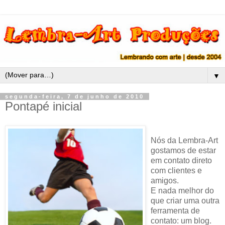
▼
segunda-feira, 7 de junho de 2010
Pontapé inicial
Nós da Lembra-Art
gostamos de estar
em contato direto
com clientes e
amigos.
E nada melhor do
que criar uma outra
ferramenta de
contato: um blog.