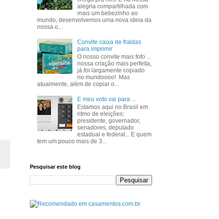
alegria compartilhada com
mais um bebezinho ao
mundo, desenvolvemos uma nova ideia da
nossa o...
Convite caixa de fraldas
para imprimir
O nosso convite mais fofo ...
nossa criação mais perfeita,
já foi largamente copiado
no mundoooo! Mas
atualmente, além de copiar o...
E meu voto vai para ...
Estamos aqui no Brasil em
ritmo de eleições:
presidente, governador,
senadores, deputado
estadual e federal... E quem
tem um pouco mais de 3...
Pesquisar este blog