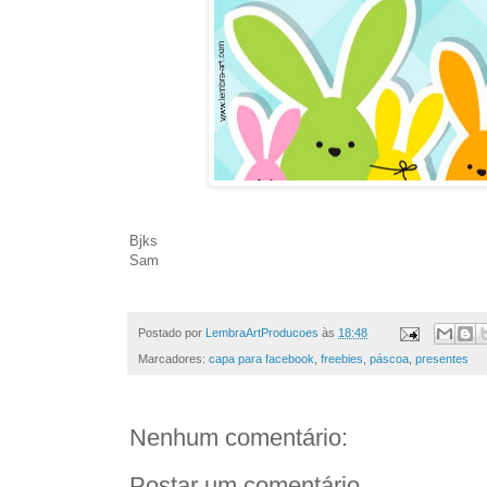
Bjks
Sam
Postado por
LembraArtProducoes
às
18:48
Marcadores:
capa para facebook
,
freebies
,
páscoa
,
presentes
Nenhum comentário:
Postar um comentário