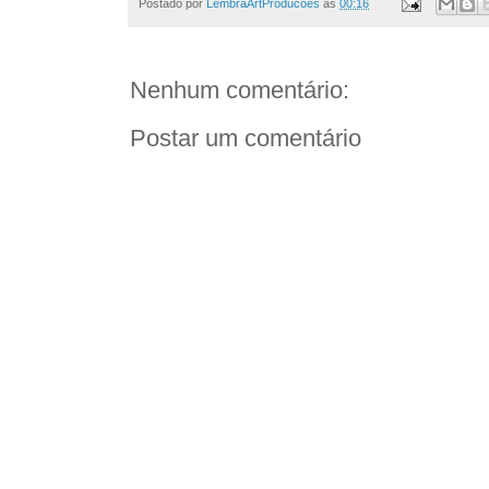
Postado por
LembraArtProducoes
às
00:16
Nenhum comentário:
Postar um comentário