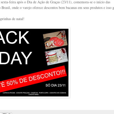
 sexta-feira após o Dia de Ação de Graças (23/11), comemora-se o início das
o Brasil, onde o varejo oferece descontos bem bacanas em seus produtos e isso 
mprinhas de natal!