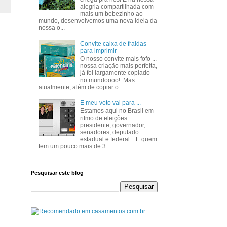
alegria compartilhada com
mais um bebezinho ao
mundo, desenvolvemos uma nova ideia da
nossa o...
Convite caixa de fraldas
para imprimir
O nosso convite mais fofo ...
nossa criação mais perfeita,
já foi largamente copiado
no mundoooo! Mas
atualmente, além de copiar o...
E meu voto vai para ...
Estamos aqui no Brasil em
ritmo de eleições:
presidente, governador,
senadores, deputado
estadual e federal... E quem
tem um pouco mais de 3...
Pesquisar este blog