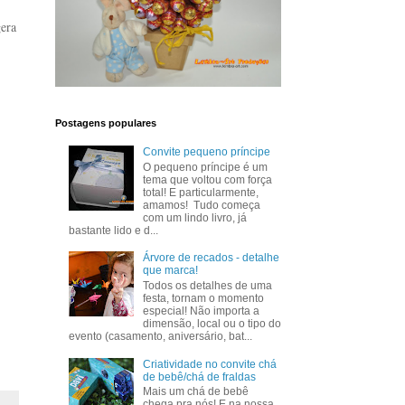
gera
Postagens populares
Convite pequeno príncipe
O pequeno príncipe é um
tema que voltou com força
total! E particularmente,
amamos! Tudo começa
com um lindo livro, já
bastante lido e d...
Árvore de recados - detalhe
que marca!
Todos os detalhes de uma
festa, tornam o momento
especial! Não importa a
dimensão, local ou o tipo do
evento (casamento, aniversário, bat...
Criatividade no convite chá
de bebê/chá de fraldas
Mais um chá de bebê
chega pra nós! E na nossa