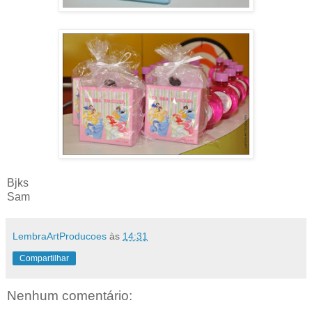
Bjks
Sam
LembraArtProducoes
às
14:31
Compartilhar
Nenhum comentário: