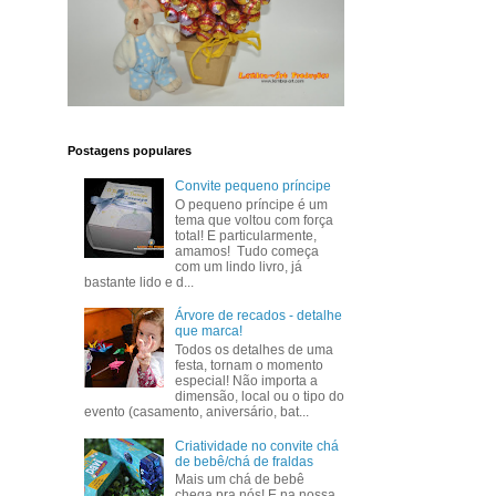
Postagens populares
Convite pequeno príncipe
O pequeno príncipe é um
tema que voltou com força
total! E particularmente,
amamos! Tudo começa
com um lindo livro, já
bastante lido e d...
Árvore de recados - detalhe
que marca!
Todos os detalhes de uma
festa, tornam o momento
especial! Não importa a
dimensão, local ou o tipo do
evento (casamento, aniversário, bat...
Criatividade no convite chá
de bebê/chá de fraldas
Mais um chá de bebê
chega pra nós! E na nossa