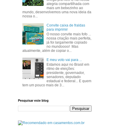
alegria compartilhada com
mais um bebezinho ao
mundo, desenvolvemos uma nova ideia da
nossa o...
Convite caixa de fraldas
para imprimir
O nosso convite mais fofo ...
nossa criação mais perfeita,
já foi largamente copiado
no mundoooo! Mas
atualmente, além de copiar o...
E meu voto vai para ...
Estamos aqui no Brasil em
ritmo de eleições:
presidente, governador,
senadores, deputado
estadual e federal... E quem
tem um pouco mais de 3...
Pesquisar este blog