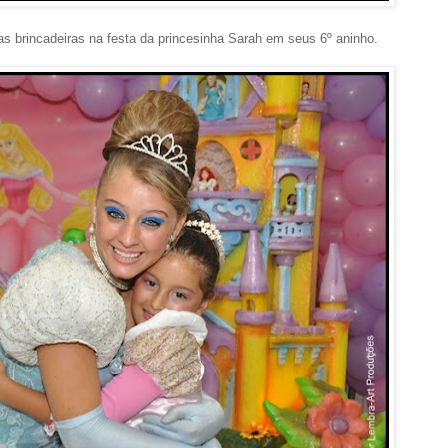
 as brincadeiras na festa da princesinha Sarah em seus 6º aninho.