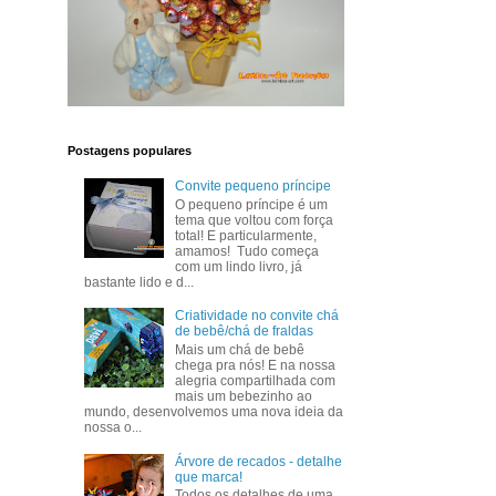
Postagens populares
Convite pequeno príncipe
O pequeno príncipe é um
tema que voltou com força
total! E particularmente,
amamos! Tudo começa
com um lindo livro, já
bastante lido e d...
Criatividade no convite chá
de bebê/chá de fraldas
Mais um chá de bebê
chega pra nós! E na nossa
alegria compartilhada com
mais um bebezinho ao
mundo, desenvolvemos uma nova ideia da
nossa o...
Árvore de recados - detalhe
que marca!
Todos os detalhes de uma