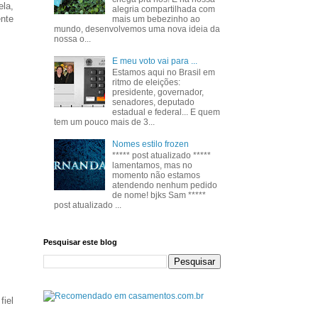
ela,
alegria compartilhada com
ente
mais um bebezinho ao
mundo, desenvolvemos uma nova ideia da
nossa o...
E meu voto vai para ...
Estamos aqui no Brasil em
ritmo de eleições:
presidente, governador,
senadores, deputado
estadual e federal... E quem
tem um pouco mais de 3...
Nomes estilo frozen
***** post atualizado *****
lamentamos, mas no
momento não estamos
atendendo nenhum pedido
de nome! bjks Sam *****
post atualizado ...
Pesquisar este blog
iel