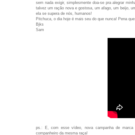
sem nada exigir, simplesmente doa-se pra alegrar minha
talvez um ração nova e gostosa, um afago, um beijo, um
ela se supera de nós, humanos!
Pitchuca, o dia hoje é mais seu do que nunca! Pena qu
Bjks
Sam
ps.: E, com esse vídeo, nova campanha de marca d
companheiro da mesma raça!