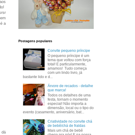
aos
do!
srsr
quem
 é a
Postagens populares
Convite pequeno príncipe
O pequeno príncipe é um
tema que voltou com força
total! E particularmente,
amamos! Tudo começa
com um lindo livro, já
bastante lido e d...
Árvore de recados - detalhe
que marca!
Todos os detalhes de uma
festa, tornam o momento
especial! Não importa a
dimensão, local ou o tipo do
evento (casamento, aniversário, bat...
Criatividade no convite chá
de bebê/chá de fraldas
Mais um chá de bebê
e dá
chega pra nós! E na nossa