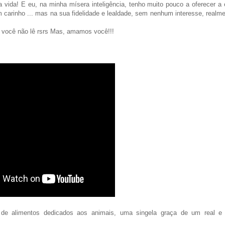
 vida! E eu, na minha mísera inteligência, tenho muito pouco a oferecer a 
 carinho ... mas na sua fidelidade e lealdade, sem nenhum interesse, realm
e você não lê rsrs Mas, amamos você!!!
e alimentos dedicados aos animais, uma singela graça de um real e f