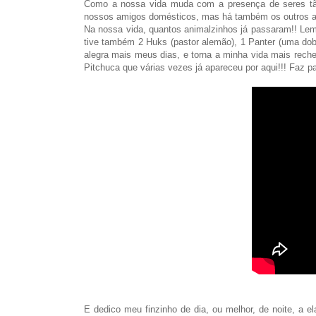
Como a nossa vida muda com a presença de seres tão
nossos amigos domésticos, mas há também os outros an
Na nossa vida, quantos animalzinhos já passaram!! Lemb
tive também 2 Huks (pastor alemão), 1 Panter (uma dobe
alegra mais meus dias, e torna a minha vida mais reche
Pitchuca que várias vezes já apareceu por aqui!!! Faz pa
E dedico meu finzinho de dia, ou melhor, de noite, a 