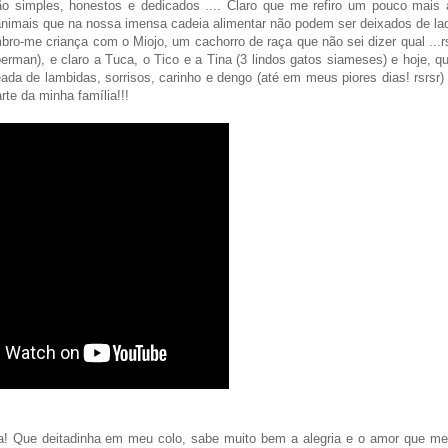
 simples, honestos e dedicados .... Claro que me refiro um pouco mais 
imais que na nossa imensa cadeia alimentar não podem ser deixados de la
ro-me criança com o Miojo, um cachorro de raça que não sei dizer qual ...r
rman), e claro a Tuca, o Tico e a Tina (3 lindos gatos siameses) e hoje, 
ada de lambidas, sorrisos, carinho e dengo (até em meus piores dias! rsrsr)
rte da minha família!!!
ela! Que deitadinha em meu colo, sabe muito bem a alegria e o amor que m