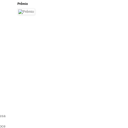
Prêmio
ossa
doce