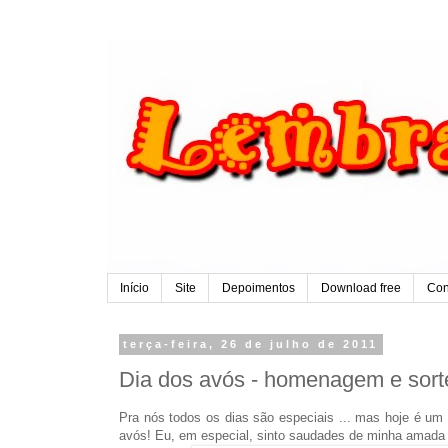
Início
Site
Depoimentos
Download free
Con
terça-feira, 26 de julho de 2011
Dia dos avós - homenagem e sorte
Pra nós todos os dias são especiais ... mas hoje é um
avós! Eu, em especial, sinto saudades de minha amada vó