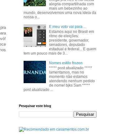
alegria compartilhada com
mais um bebezinho ao
mundo, desenvolvemos uma nova ideia da
nossa o...
E meu voto vai para ...
pra
Estamos aqui no Brasil em
ara
ritmo de eleições:
ovó!
presidente, governador,
uece
senadores, deputado
estadual e federal... E quem
emos
tem um pouco mais de 3...
Nomes estilo frozen
***** post atualizado *****
lamentamos, mas no
momento não estamos
atendendo nenhum pedido
de nome! bjks Sam *****
post atualizado ...
Pesquisar este blog