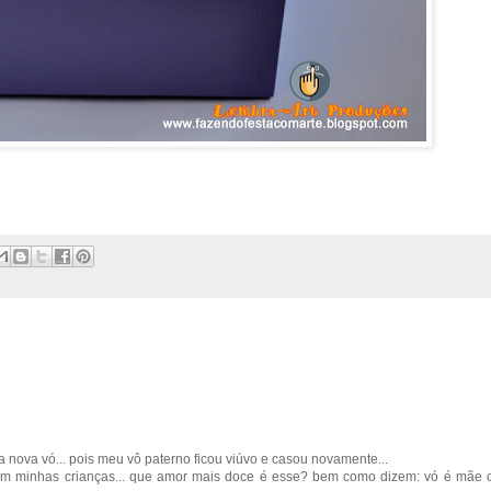
nova vó... pois meu vô paterno ficou viúvo e casou novamente...
om minhas crianças... que amor mais doce é esse? bem como dizem: vó é mãe