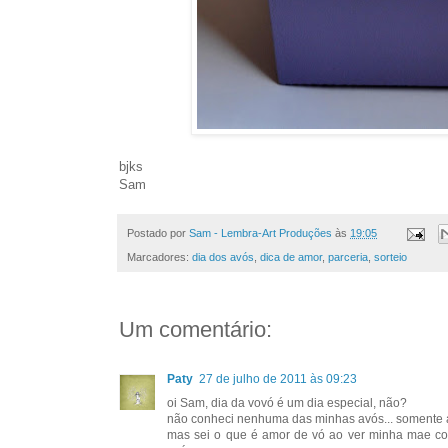
bjks
Sam
Postado por
Sam - Lembra-Art Produções
às
19:05
Marcadores:
dia dos avós
,
dica de amor
,
parceria
,
sorteio
Um comentário:
Paty
27 de julho de 2011 às 09:23
oi Sam, dia da vovó é um dia especial, não?
não conheci nenhuma das minhas avós... somente a 
mas sei o que é amor de vó ao ver minha mae c