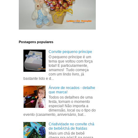
Postagens populares
Convite pequeno príncipe
O pequeno príncipe é um
tema que voltou com força
total! E particularmente,
amamos! Tudo começa
com um lindo livro, já
bastante lido e d...
Árvore de recados - detalhe
que marca!
Todos os detalhes de uma
festa, tornam o momento
especial! Não importa a
dimensão, local ou o tipo do
evento (casamento, aniversário, bat...
Criatividade no convite chá
de bebê/chá de fraldas
Mais um chá de bebê
chega pra nós! E na nossa