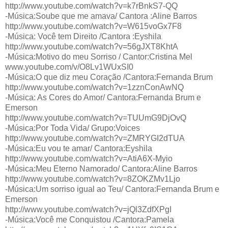
http://www.youtube.com/watch?v=k7rBnkS7-QQ
-Música:Soube que me amava/ Cantora :Aline Barros
http://www.youtube.com/watch?v=W615voGx7F8
-Música: Você tem Direito /Cantora :Eyshila
http://www.youtube.com/watch?v=56gJXT8KhtA
-Música:Motivo do meu Sorriso / Cantor:Cristina Mel
www.youtube.com/v/O8Lv1WUxSI0
-Música:O que diz meu Coração /Cantora:Fernanda Brum
http://www.youtube.com/watch?v=1zznConAwNQ
-Música: As Cores do Amor/ Cantora:Fernanda Brum e
Emerson
http://www.youtube.com/watch?v=TUUmG9DjOvQ
-Música:Por Toda Vida/ Grupo:Voices
http://www.youtube.com/watch?v=ZMRYGI2dTUA
-Música:Eu vou te amar/ Cantora:Eyshila
http://www.youtube.com/watch?v=AtiA6X-Myio
-Música:Meu Eterno Namorado/ Cantora:Aline Barros
http://www.youtube.com/watch?v=8ZOKZMv1Ljo
-Música:Um sorriso igual ao Teu/ Cantora:Fernanda Brum e
Emerson
http://www.youtube.com/watch?v=jQl3ZdfXPgI
-Música:Você me Conquistou /Cantora:Pamela