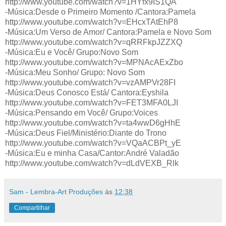
http://www.youtube.com/watch?v=1HYfx9IS1QA
-Música:Desde o Primeiro Momento /Cantora:Pamela
http://www.youtube.com/watch?v=EHcxTAtEhP8
-Música:Um Verso de Amor/ Cantora:Pamela e Novo Som
http://www.youtube.com/watch?v=qRRFkpJZZXQ
-Música:Eu e Você/ Grupo:Novo Som
http://www.youtube.com/watch?v=MPNAcAExZbo
-Música:Meu Sonho/ Grupo: Novo Som
http://www.youtube.com/watch?v=vzAMPVr28FI
-Música:Deus Conosco Está/ Cantora:Eyshila
http://www.youtube.com/watch?v=FET3MFA0LJI
-Música:Pensando em Você/ Grupo:Voices
http://www.youtube.com/watch?v=ta4wwD6gHhE
-Música:Deus Fiel/Ministério:Diante do Trono
http://www.youtube.com/watch?v=VQaACBPt_yE
-Música:Eu e minha Casa/Cantor:André Valadão
http://www.youtube.com/watch?v=dLdVEXB_Rlk
Sam - Lembra-Art Produções
às
12:38
Compartilhar