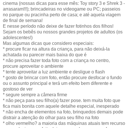
cinema (nossas dicas para esse mês: Toy story 3 e Shrek 3 -
arrasaram!!!); brincadeiras no videogame ou PC; passeios
no parque ou pracinha perto de casa; e até aquela viagem
de final de semana!
E nesse período não deixe de fazer fotinhos dos filhos!
Sejam os bebês ou nossos grandes projetos de adultos (os
adolescentes!)
Mas algumas dicas que considero especiais:
* procure ficar na altura da criança, para não deixá-la
achatada ou parecer mais baixa do que é
* não precisa fazer toda foto com a criança no centro,
procure aproveitar o ambiente
* tente aproveitar a luz ambiente e desligue o flash
* gosto de brincar com foto, então procure desfocar o fundo
ou o assunto principal e terá um efeito bem diferente e
gostoso de ver
* segure sempre a câmera firme
* não peça para seu filho(a) fazer pose. tem muita foto que
fica mais bonita com aquele detalhe especial, inesperado
* não encha de elementos na foto, brinquedos demais pode
distrair a atenção do olhar para seu filho na foto
* olho vermelho? a maioria das máquinas atuais tem recurso